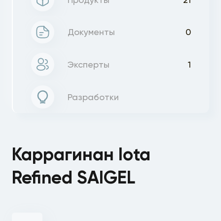
Документы
0
Эксперты
1
Разработки
Каррагинан Iota
Refined SAIGEL